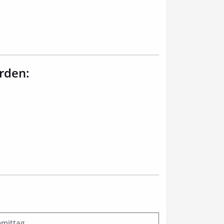
rden:
mittag