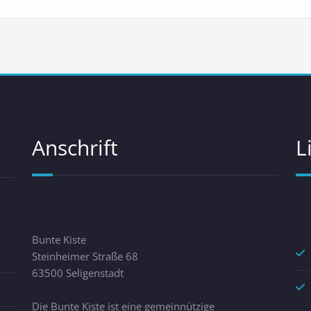
Anschrift
L
Bunte Kiste
Steinheimer Straße 68
63500 Seligenstadt
Die Bunte Kiste ist eine gemeinnützige