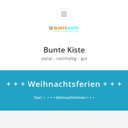
Zum
Inhalt
springen
Bunte Kiste
sozial – nachhaltig – gut
+ + + Weihnachtsferien + + +
Start
+ + + Weihnachtsferien + + +