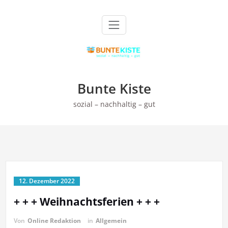
Zum
Inhalt
springen
Bunte Kiste
sozial – nachhaltig – gut
12. Dezember 2022
+ + + Weihnachtsferien + + +
Von
Online Redaktion
in
Allgemein